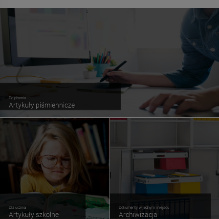
Do pisania
Artykuły piśmiennicze
Dla ucznia
Dokumenty w jednym miejscu
Artykuły szkolne
Archiwizacja