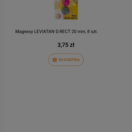
Magnesy LEVIATAN D.RECT 20 mm, 8 szt.
M
1
3,75 zł
DO KOSZYKA