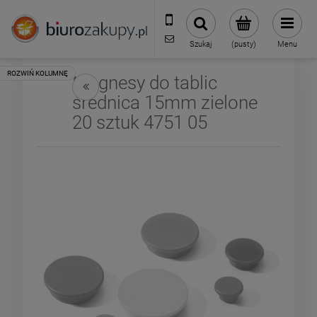
32 70 50 250
sklep@biurozakupy.pl
Szukaj
(pusty)
Menu
Magnesy do tablic
średnica 15mm zielone
20 sztuk 4751 05