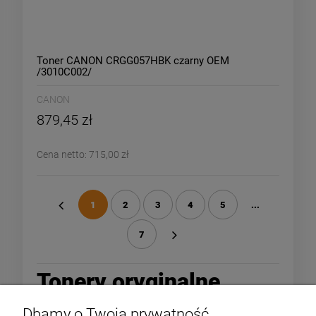
Toner CANON CRGG057HBK czarny OEM
/3010C002/
CANON
879,45 zł
Cena netto:
715,00 zł
1
2
3
4
5
...
«
7
»
Tonery oryginalne
Dbamy o Twoją prywatność