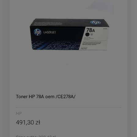
Toner HP 78A oem /CE278A/
HP
491,30 zł