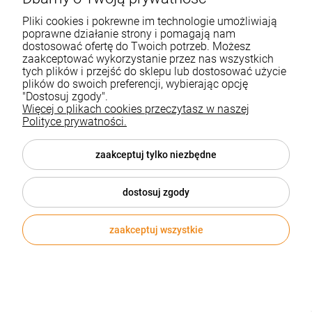
Uzupełniając zapas tonerów do drukarki, zawsze
warto zaopatrywać się u autoryzowanych
Pliki cookies i pokrewne im technologie umożliwiają
poprawne działanie strony i pomagają nam
dystrybutorów. Oryginalne tonery pozwalają na
dostosować ofertę do Twoich potrzeb. Możesz
osiągnięcie jak najlepszej jakości wydruku,
zaakceptować wykorzystanie przez nas wszystkich
doskonałe odwzorowanie kolorystyczne oraz
tych plików i przejść do sklepu lub dostosować użycie
plików do swoich preferencji, wybierając opcję
działają w pełni kompatybilnie z dedykowanymi
"Dostosuj zgody".
urządzeniami. W naszym asortymencie
Więcej o plikach cookies przeczytasz w naszej
znajdziecie profesjonalne i oryginalne
tonery do
Polityce prywatności.
drukarek HP
, Brother, Konica Minolta oraz
Lexmark. Proponujemy także różne opcje
zaakceptuj tylko niezbędne
dogodnej i szybkiej wysyłki, które można
wybierać zależnie od tego, jak szybko ma zostać
dostosuj zgody
dostarczone skompletowane zamówienie.
zaakceptuj wszystkie
Wysokiej jakości oryginalne
tonery
W naszym sklepie internetowym znajdziecie
najlepsze
tonery Konica Minolta
, a także
toner