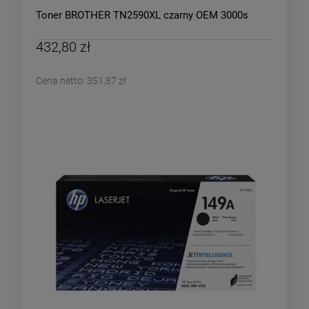
Toner BROTHER TN2590XL czarny OEM 3000s
432,80 zł
Cena netto:
351,87 zł