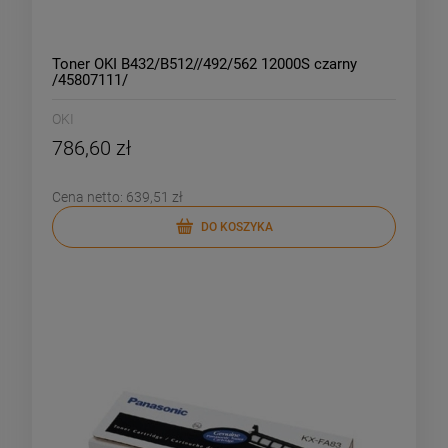
Toner OKI B432/B512//492/562 12000S czarny
/45807111/
OKI
786,60 zł
Cena netto:
639,51 zł
DO KOSZYKA