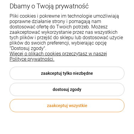
Moje konto
Dbamy o Twoją prywatność
Pliki cookies i pokrewne im technologie umożliwiają
Pomoc
poprawne działanie strony i pomagają nam
dostosować ofertę do Twoich potrzeb. Możesz
zaakceptować wykorzystanie przez nas wszystkich
tych plików i przejść do sklepu lub dostosować użycie
plików do swoich preferencji, wybierając opcję
"Dostosuj zgody".
Więcej o plikach cookies przeczytasz w naszej
Informacje i ceny opublikowane na stronie nie stanowią oferty w
Polityce prywatności.
rozumieniu przepisów kodeksu cywilnego.
KONTAKT:
| Telefon: (32) 70 50 250 | e-mail:
sklep@biurozakupy.pl
zaakceptuj tylko niezbędne
Sklep internetowy Shoper.pl
dostosuj zgody
zaakceptuj wszystkie
© 2026 biurozakupy.pl . Wszelkie prawa zastrzeżone.
Styl graficzny i aplikacje ShopGadget.pl
Sklep internetowy
Shoper.pl