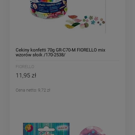
Cekiny konfetti 70g GR-C70-M FIORELLO mix
wzorów słoik /170-2538/
FIORELLO
11,95 zł
Cena netto:
9,72 zł