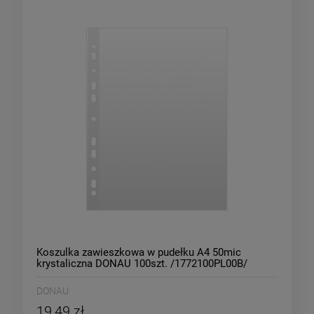
Koszulka zawieszkowa w pudełku A4 50mic
krystaliczna DONAU 100szt. /1772100PL00B/
DONAU
19,49 zł