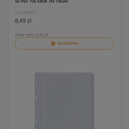
50 mic 100 sztuk /KF15634/
Q CONNECT
8,49 zł
Cena netto:
6,90 zł
DO KOSZYKA