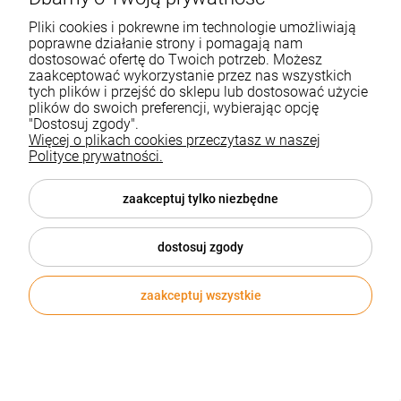
14,95 zł
Pliki cookies i pokrewne im technologie umożliwiają
poprawne działanie strony i pomagają nam
dostosować ofertę do Twoich potrzeb. Możesz
Cena netto:
12,15 zł
zaakceptować wykorzystanie przez nas wszystkich
tych plików i przejść do sklepu lub dostosować użycie
DO KOSZYKA
plików do swoich preferencji, wybierając opcję
"Dostosuj zgody".
Więcej o plikach cookies przeczytasz w naszej
Polityce prywatności.
zaakceptuj tylko niezbędne
dostosuj zgody
zaakceptuj wszystkie