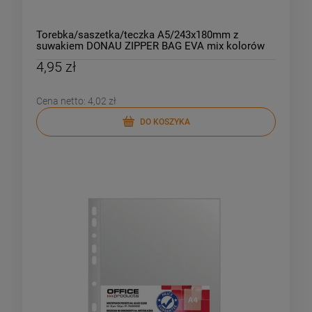
Torebka/saszetka/teczka A5/243x180mm z
suwakiem DONAU ZIPPER BAG EVA mix kolorów
1szt.
4,95 zł
Cena netto:
4,02 zł
DO KOSZYKA