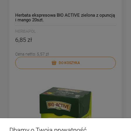
Herbata ekspresowa BIO ACTIVE zielona z opuncją
i mango 20szt.
HERBAPOL
6,85 zł
Cena netto:
5,57 zł
DO KOSZYKA
Dbamy o Twoją prywatność