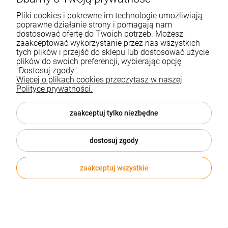
Pliki cookies i pokrewne im technologie umożliwiają
poprawne działanie strony i pomagają nam
dostosować ofertę do Twoich potrzeb. Możesz
zaakceptować wykorzystanie przez nas wszystkich
tych plików i przejść do sklepu lub dostosować użycie
plików do swoich preferencji, wybierając opcję
"Dostosuj zgody".
Więcej o plikach cookies przeczytasz w naszej
Polityce prywatności.
Herbata ekspresowa zielona pigwa i granat BIG
ACTIVE 20szt.
zaakceptuj tylko niezbędne
HERBAPOL
6,75 zł
dostosuj zgody
Cena netto:
5,49 zł
zaakceptuj wszystkie
DO KOSZYKA
1
2
3
4
5
...