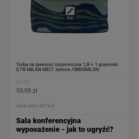
Torba na żywność izotermiczna 1,5l + 1 pojemnik
0,75l MILAN MELT zielona /08805MLGR/
MILAN
59,95 zł
Cena netto:
48,74 zł
Sala konferencyjna
wyposażenie - jak to ugryźć?