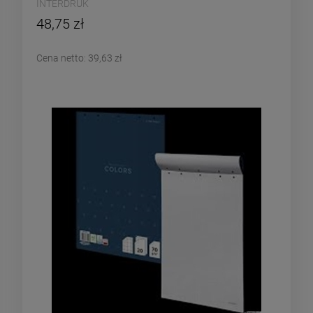
INTERDRUK
48,75 zł
Cena netto:
39,63 zł