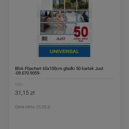
Blok Flipchart 65x100cm gładki 50 kartek Just
-09.070.9059-
KBK
31,15 zł
Cena netto:
25,33 zł