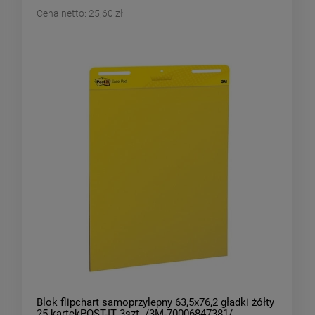
Cena netto:
25,60 zł
Blok flipchart samoprzylepny 63,5x76,2 gładki żółty
25 kartekPOST-IT 3szt. /3M-70006847381/