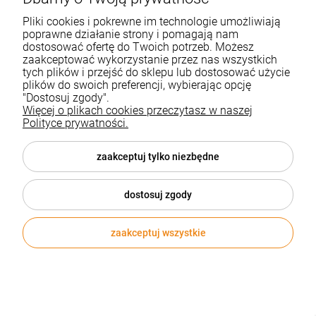
Pliki cookies i pokrewne im technologie umożliwiają
poprawne działanie strony i pomagają nam
dostosować ofertę do Twoich potrzeb. Możesz
zaakceptować wykorzystanie przez nas wszystkich
tych plików i przejść do sklepu lub dostosować użycie
Flipchart Bi-office na Kółkach suchościerlano-
plików do swoich preferencji, wybierając opcję
magnetyczny 70x102cm /GEA4806175/
"Dostosuj zgody".
Więcej o plikach cookies przeczytasz w naszej
BIELLA
Polityce prywatności.
1 214,95 zł
zaakceptuj tylko niezbędne
Cena netto:
987,76 zł
dostosuj zgody
1
2
zaakceptuj wszystkie
«
»
Flipcharty i bloki polecają się
na prezentację!
Tablica flipchart
składa się ze stelaża, bloku do