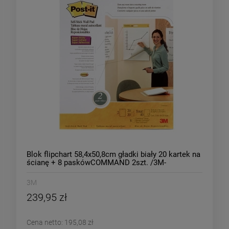
Blok flipchart 58,4x50,8cm gładki biały 20 kartek na
ścianę + 8 paskówCOMMAND 2szt. /3M-
70005016491/
3M
239,95 zł
Cena netto:
195,08 zł