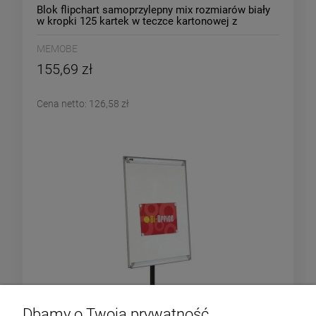
Blok flipchart samoprzylepny mix rozmiarów biały
w kropki 125 kartek w teczce kartonowej z
uchwytem MEMOBE STIKKIESFLIP /MB003/
MEMOBE
155,69 zł
Cena netto:
126,58 zł
Dbamy o Twoją prywatność