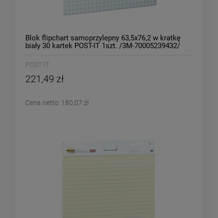
Blok flipchart samoprzylepny 63,5x76,2 w kratkę
biały 30 kartek POST-IT 1szt. /3M-70005239432/
POST IT
221,49 zł
Cena netto:
180,07 zł