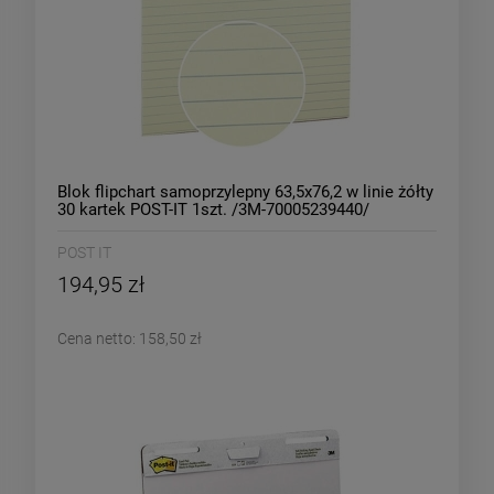
Blok flipchart samoprzylepny 63,5x76,2 w linie żółty
30 kartek POST-IT 1szt. /3M-70005239440/
POST IT
194,95 zł
Cena netto:
158,50 zł