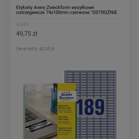
Etykiety Avery Zweckform wysyłkowe
ostrzegawcze 74x100mm czerwone "OSTROŻNIE
SZKŁO" w dyspenserze 200 etykiet /7251/
AVERY
49,75 zł
Cena netto:
40,45 zł