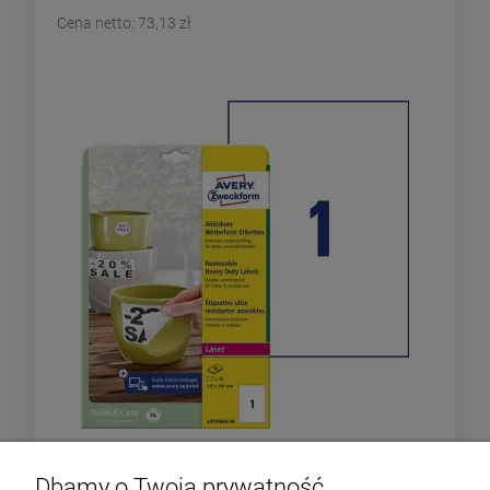
Cena netto:
73,13 zł
Etykiety Heavy Duty Avery Zweckform; A4, 20
Dbamy o Twoją prywatność