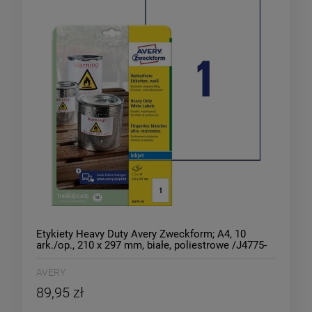
Etykiety Heavy Duty Avery Zweckform; A4, 10
ark./op., 210 x 297 mm, białe, poliestrowe /J4775-
10/
AVERY
89,95 zł