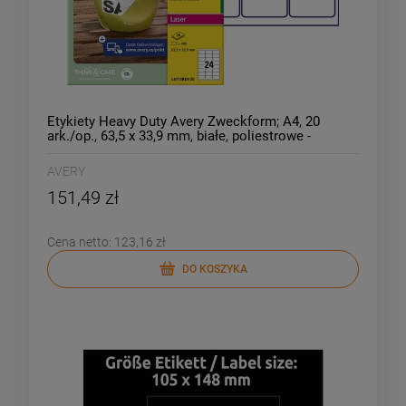
Etykiety Heavy Duty Avery Zweckform; A4, 20
ark./op., 63,5 x 33,9 mm, białe, poliestrowe -
USUWALNE /L4773REV-20/
AVERY
151,49 zł
Cena netto:
123,16 zł
DO KOSZYKA