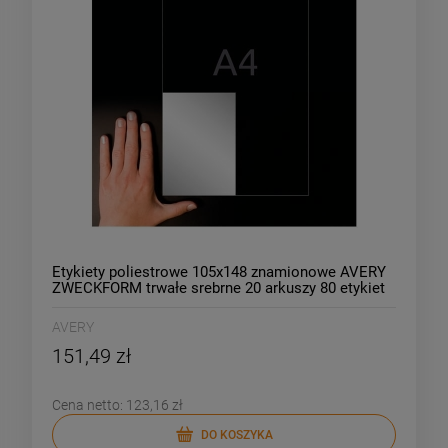
Etykiety poliestrowe 105x148 znamionowe AVERY
ZWECKFORM trwałe srebrne 20 arkuszy 80 etykiet
/L6134-20/
AVERY
151,49 zł
Cena netto:
123,16 zł
DO KOSZYKA