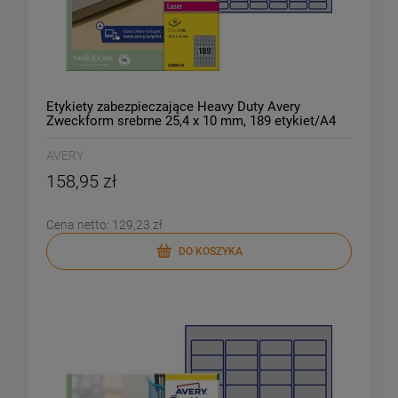
Etykiety zabezpieczające Heavy Duty Avery
Zweckform srebrne 25,4 x 10 mm, 189 etykiet/A4
/L6008-20/
AVERY
158,95 zł
Cena netto:
129,23 zł
DO KOSZYKA