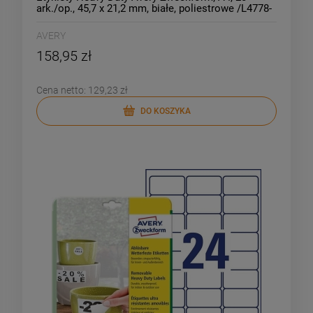
ark./op., 45,7 x 21,2 mm, białe, poliestrowe /L4778-
20/
AVERY
158,95 zł
Cena netto:
129,23 zł
DO KOSZYKA