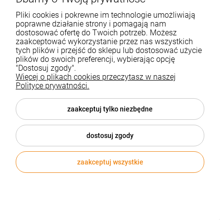
ark./op., 210 x 297 mm, białe, poliestrowe -
USUWALNE /L4775REV-20/
Pliki cookies i pokrewne im technologie umożliwiają
AVERY
poprawne działanie strony i pomagają nam
151,49 zł
dostosować ofertę do Twoich potrzeb. Możesz
zaakceptować wykorzystanie przez nas wszystkich
tych plików i przejść do sklepu lub dostosować użycie
Cena netto:
123,16 zł
plików do swoich preferencji, wybierając opcję
"Dostosuj zgody".
DO KOSZYKA
Więcej o plikach cookies przeczytasz w naszej
Polityce prywatności.
zaakceptuj tylko niezbędne
dostosuj zgody
zaakceptuj wszystkie