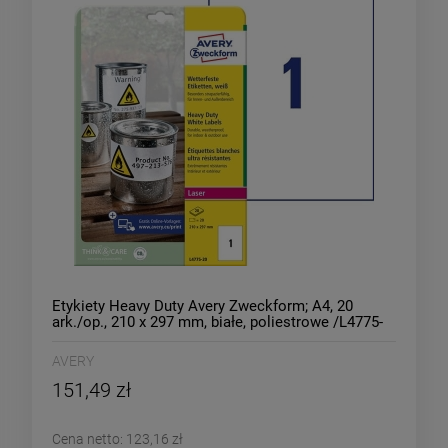
Etykiety Heavy Duty Avery Zweckform; A4, 20
ark./op., 210 x 297 mm, białe, poliestrowe /L4775-
20/
AVERY
151,49 zł
Cena netto:
123,16 zł