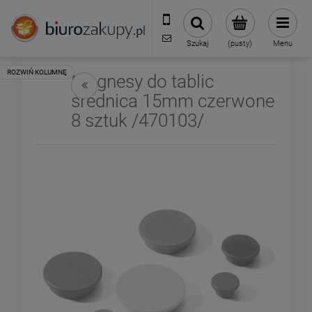
32 70 50 250
sklep@biurozakupy.pl
Szukaj
(pusty)
Menu
Magnesy do tablic
średnica 15mm czerwone
8 sztuk /470103/