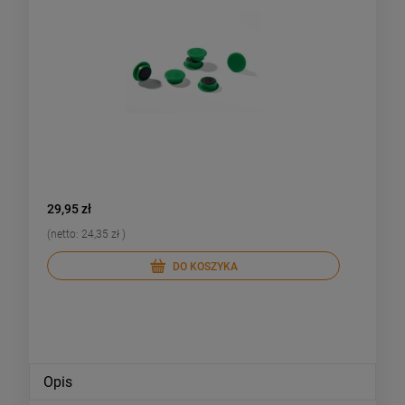
29,95 zł
29,95 zł
(netto:
24,35 zł
)
(netto:
24
DO KOSZYKA
Opis