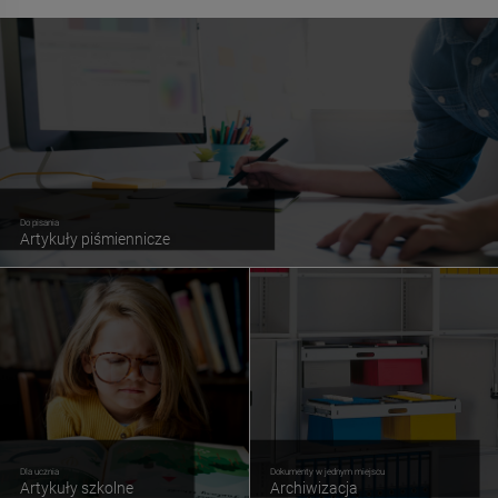
Do pisania
Artykuły piśmiennicze
Dla ucznia
Dokumenty w jednym miejscu
Artykuły szkolne
Archiwizacja