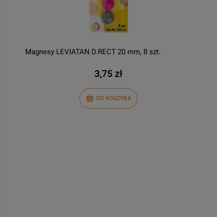
Magnesy LEVIATAN D.RECT 20 mm, 8 szt.
M
1
3,75 zł
DO KOSZYKA