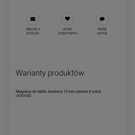
zapytaj o
poleć
dodaj
produkt
znajomemu
opinię
Warianty produktów
70104/
Magnesy do tablic średnica 15 mm zielone 8 sztuk
Magnesy 
/470105/