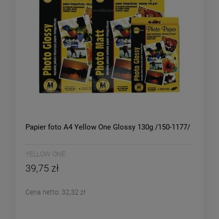
Papier foto A4 Yellow One Glossy 130g /150-1177/
YELLOW ONE
39,75 zł
Cena netto:
32,32 zł