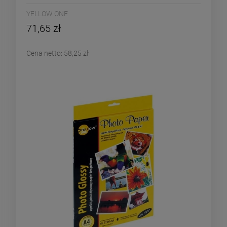
YELLOW ONE
71,65 zł
Cena netto:
58,25 zł