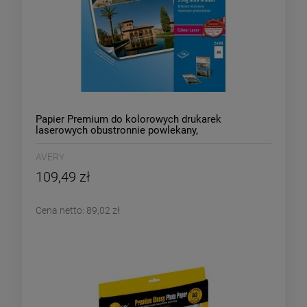
Papier Premium do kolorowych drukarek
laserowych obustronnie powlekany,
wysokobłyszczący 250g, 210 x 297 mm, biały, Avery
Zweckform /2498/
AVERY
109,49 zł
Cena netto:
89,02 zł