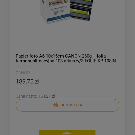
Papier foto A6 10x15cm CANON 260g + folia
termosublimacyjna 108 arkuszy/3 FOLIE KP-108IN
/3115B001/
CANON
189,75 zł
Cena netto:
154,27 zł
DO KOSZYKA