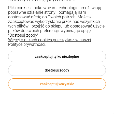
kontrastowość – może ona być stała lub
Pliki cookies i pokrewne im technologie umożliwiają
zmienna zależna od widma światła
poprawne działanie strony i pomagają nam
naświetlającego. Papiery stałogradacyjne
dostosować ofertę do Twoich potrzeb. Możesz
zaakceptować wykorzystanie przez nas wszystkich
produkowane są w różnych stopniach gradacji
tych plików i przejść do sklepu lub dostosować użycie
(od miękkich do bardzo kontrastowych).
plików do swoich preferencji, wybierając opcję
Ponadto produkuje się papiery o różnych
"Dostosuj zgody".
Więcej o plikach cookies przeczytasz w naszej
formach powierzchni, np. błyszczące, matowe,
Polityce prywatności.
półmatowe, jedwabiste itp. Między innymi na
podstawie tych ostatnich cech możesz wybrać
zaakceptuj tylko niezbędne
coś dla siebie właśnie w naszym sklepie
internetowym.
dostosuj zgody
Papier fotograficzny do
drukarek atramentowych
zaakceptuj wszystkie
Kupując na biurozakupy.pl masz pewność, że
produkty, które od nas otrzymujesz spełniają
Twoje wymagania. Nie inaczej jest w przypadku
papieru fotograficzneg
o. Marka
KW TRADE
,