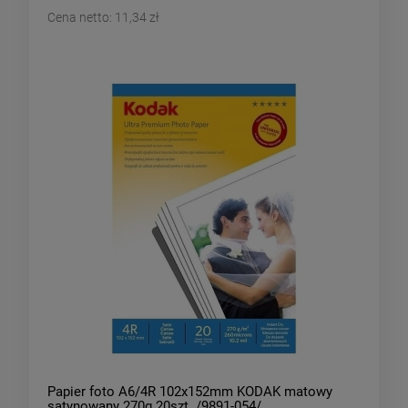
Cena netto:
11,34 zł
Papier foto A6/4R 102x152mm KODAK matowy
satynowany 270g 20szt. /9891-054/