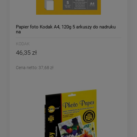
Papier foto Kodak A4, 120g 5 arkuszy do nadruku
na
KODAK
46,35 zł
Cena netto:
37,68 zł