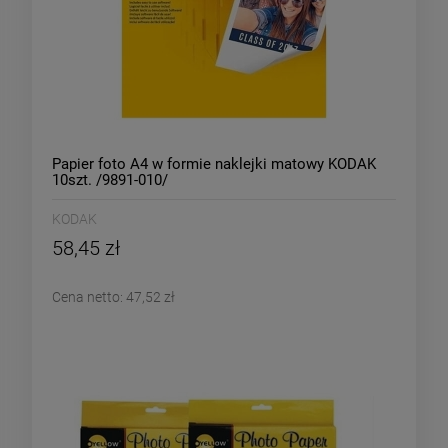
Papier foto A4 w formie naklejki matowy KODAK
10szt. /9891-010/
KODAK
58,45 zł
Cena netto:
47,52 zł