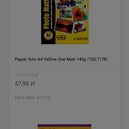
Papier foto A4 Yellow One Matt 140g /150-1178/
YELLOW ONE
57,95 zł
Cena netto:
47,11 zł