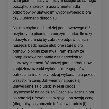
dział piśmienniczy w naszym sklepie od samego
początku z szerokim asortymentem dla
odbiorców by ułatwić im wybór swojego pióra
czy ulubionego długopisu.
Nie ma chyba nic bardziej podstawowego niż
przybory do pisania na naszym biurku. Ile razy
zdarzyło nam się by zabrakło odpowiednich
narzędzi bądź nasze ulubione stare pióro
odmówiło posłuszeństwa. Pamiętajmy że
kompleksowe zadbanie o te narzędzia to
kluczowy element. W naszej gamie produktów
znajdziesz szeroki wybór piór, długopisów
patrząc na marki czy rodzaj wykonania a przede
wszystkim cenę. Jak wiemy najbardziej
uniwersalne są długopisy jeśli chodzi i
użyteczność na co dzień Obecnie wieczne pióra
są rzadziej używane ze względu na swoją cenę
(długopisy są znacznie tańsze w produkcji),