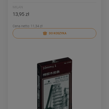
MILAN
13,95 zł
Cena netto:
11,34 zł
DO KOSZYKA