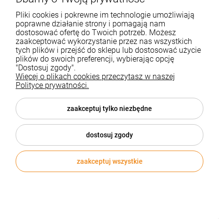
Pliki cookies i pokrewne im technologie umożliwiają
poprawne działanie strony i pomagają nam
dostosować ofertę do Twoich potrzeb. Możesz
zaakceptować wykorzystanie przez nas wszystkich
tych plików i przejść do sklepu lub dostosować użycie
plików do swoich preferencji, wybierając opcję
"Dostosuj zgody".
Więcej o plikach cookies przeczytasz w naszej
Polityce prywatności.
zaakceptuj tylko niezbędne
dostosuj zgody
zaakceptuj wszystkie
Papier komputerowy EMERSON 210x12x2 CN
/210212C0N1/
EMERSON
178,95 zł