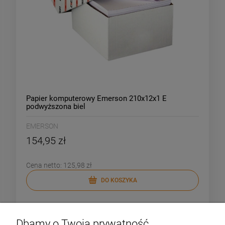
Papier komputerowy Emerson 210x12x1 E
podwyższona biel
EMERSON
154,95 zł
Cena netto:
125,98 zł
DO KOSZYKA
Dbamy o Twoją prywatność