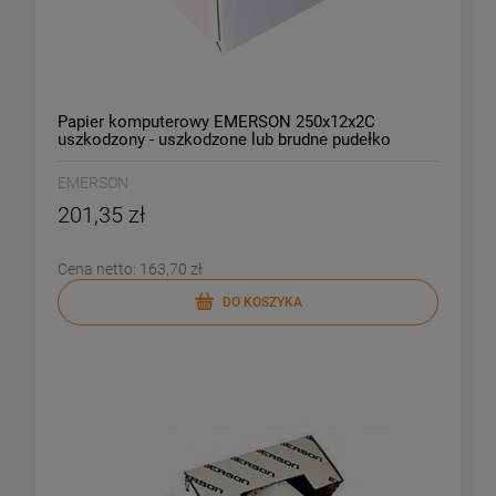
Papier komputerowy EMERSON 250x12x2C
uszkodzony - uszkodzone lub brudne pudełko
/250212C0N0/
EMERSON
201,35 zł
Cena netto:
163,70 zł
DO KOSZYKA