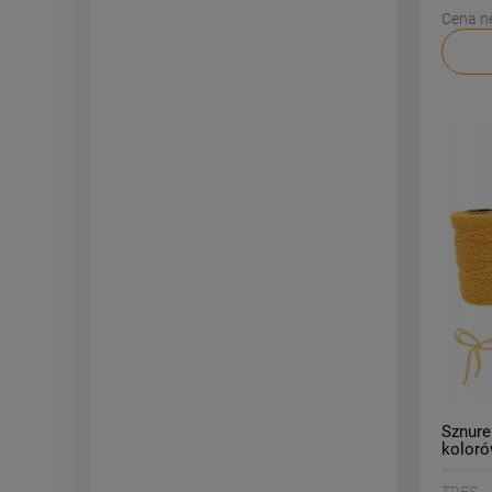
Cena n
Sznur
koloró