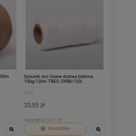
250m
Sznurek nici lniane dratwa bielona
100g/120m TRES /DRBI/120/
TRES
20,55 zł
Cena netto:
16,71 zł
DO KOSZYKA