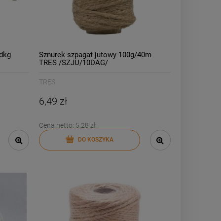
dkg
Sznurek szpagat jutowy 100g/40m
TRES /SZJU/10DAG/
TRES
6,49 zł
Cena netto:
5,28 zł
DO KOSZYKA