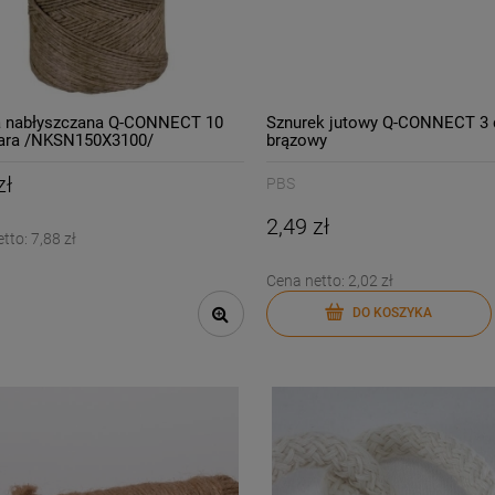
a nabłyszczana Q-CONNECT 10
Sznurek jutowy Q-CONNECT 3 
zara /NKSN150X3100/
brązowy
zł
PBS
2,49 zł
etto:
7,88 zł
Cena netto:
2,02 zł
DO KOSZYKA