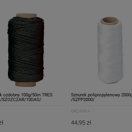
ek ozdobny 100g/50m TRES
Sznurek polipropylenowy 200
y /SZOZCZAR/10DAG/
/SZPP2000/
GRZANKA
zł
44,95 zł