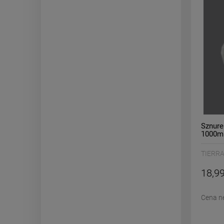
Sznure
1000m
TIERR
18,99
Cena n