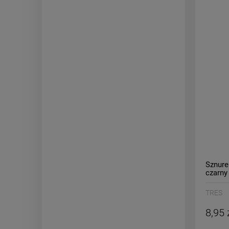
Sznur
czarn
TRES
8,95 