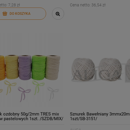
etto:
7,28 zł
Cena netto:
36,54 zł
DO KOSZYKA
ek ozdobny 50g/2mm TRES mix
Sznurek Bawełniany 3mmx20m 
w pastelowych 1szt. /SZDB/MIX/
1szt/SB-3151/