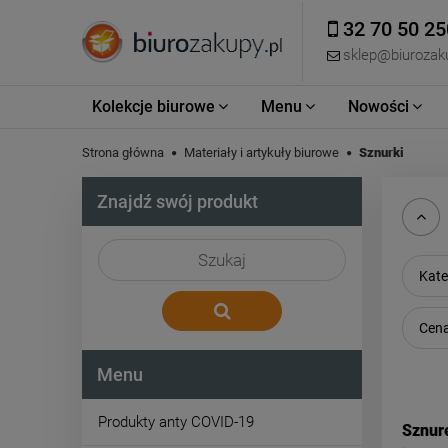
32 70 50 25
sklep@biurozaku
Kolekcje biurowe
Menu
Nowości
Strona główna
Materiały i artykuły biurowe
Sznurki
Znajdź swój produkt
Kate
Cena
Menu
Produkty anty COVID-19
Sznur