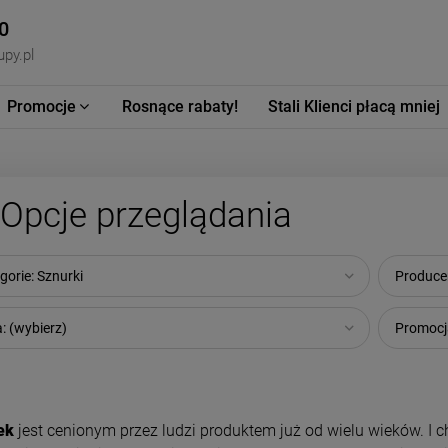
0
py.pl
Promocje
Rosnące rabaty!
Stali Klienci płacą mniej
Opcje przeglądania
gorie: Sznurki
Producen
: (wybierz)
Promocja
ek
jest cenionym przez ludzi produktem już od wielu wieków. I ch