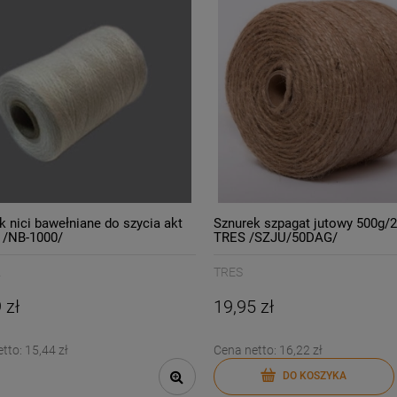
k nici bawełniane do szycia akt
Sznurek szpagat jutowy 500g/
 /NB-1000/
TRES /SZJU/50DAG/
A
TRES
 zł
19,95 zł
etto:
15,44 zł
Cena netto:
16,22 zł
DO KOSZYKA