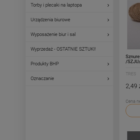
Torby i plecaki na laptopa
Urządzenia biurowe
Wyposażenie biur i sal
Wyprzedaż - OSTATNIE SZTUKI!
Sznure
/SZJU
Produkty BHP
TRES
Oznaczanie
2,49 
Cena n