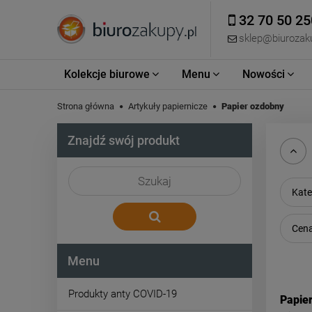
32 70 50 25
sklep@biurozaku
Kolekcje biurowe
Menu
Nowości
Strona główna
Artykuły papiernicze
Papier ozdobny
Znajdź swój produkt
Kate
Cena
Menu
Produkty anty COVID-19
Papie