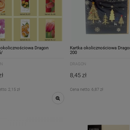
 okolicznościowa Dragon
Kartka okolicznościowa Drag
5/
200
ON
DRAGON
zł
8,45 zł
etto:
2,15 zł
Cena netto:
6,87 zł