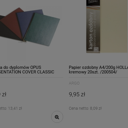
ka do dyplomów OPUS
Papier ozdobny A4/200g HOL
SENTATION COVER CLASSIC
kremowy 20szt. /200504/
ska 1szt. /808267/
ARGO
 zł
9,95 zł
etto:
13,41 zł
Cena netto:
8,09 zł