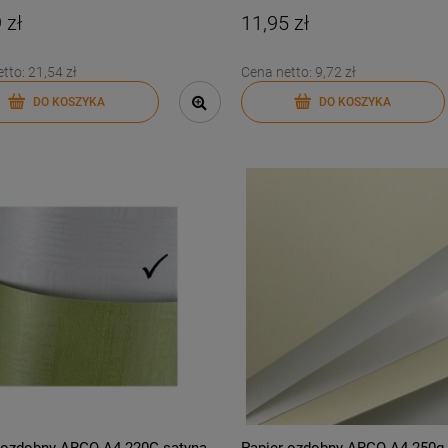
 zł
11,95 zł
etto:
21,54 zł
Cena netto:
9,72 zł
DO KOSZYKA
DO KOSZYKA
 ozdobny ARGO A4 220G satyna
Papier ozdobny ARGO A4 250g 