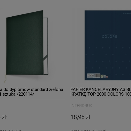
a do dyplomów standard zielona
PAPIER KANCELARYJNY A3 B
 sztuka /220114/
KRATKĘ TOP 2000 COLORS 10
INTERDRUK
 zł
18,95 zł