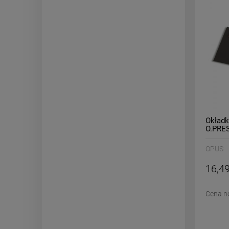
Okład
O.PRE
niebie
OPUS
16,49
Cena n