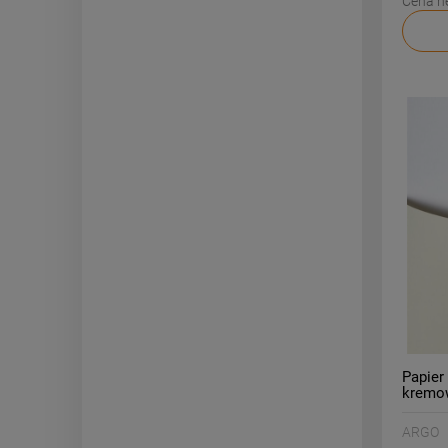
Cena n
Papie
kremow
!dostę
ARGO