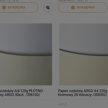
etto:
12,15 zł
Cena netto:
15,41 zł
DO KOSZYKA
DO KOSZYKA
r ozdobny A4/120g PŁÓTNO
Papier ozdobny ARGO A4 220g 
y ARGO 50szt. /206102/
Kremowy 20 Arkuszy /200302/
pność styczeń 2023!
ARGO