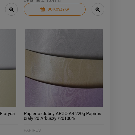
Cena netto:
15,41 zł
DO KOSZYKA
Floryda
Papier ozdobny ARGO A4 220g Papirus
biały 20 Arkuszy /201004/
PAPIRUS