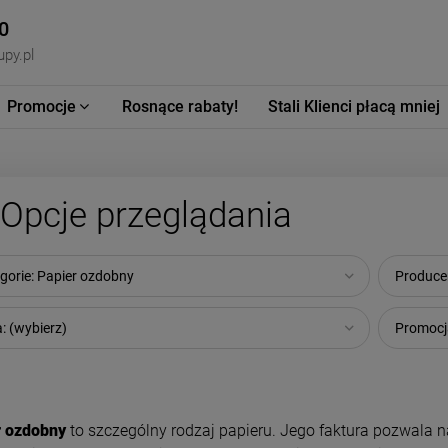
0
py.pl
Promocje
Rosnące rabaty!
Stali Klienci płacą mniej
Opcje przeglądania
gorie: Papier ozdobny
Producen
: (wybierz)
Promocja
r ozdobny
to szczególny rodzaj papieru. Jego faktura pozwala