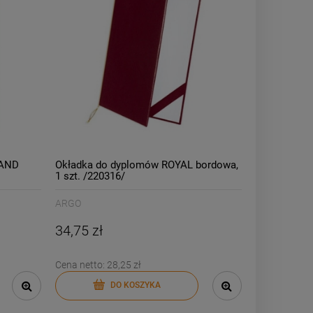
LAND
Okładka do dyplomów ROYAL bordowa,
1 szt. /220316/
ARGO
34,75 zł
Cena netto:
28,25 zł
DO KOSZYKA