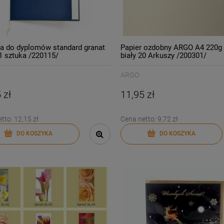
a do dyplomów standard granat
Papier ozdobny ARGO A4 220g 
 sztuka /220115/
biały 20 Arkuszy /200301/
ARGO
 zł
11,95 zł
etto:
12,15 zł
Cena netto:
9,72 zł
DO KOSZYKA
DO KOSZYKA