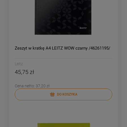
Zeszyt w kratkę A4 LEITZ WOW czarny /46261195/
Leitz
45,75 zł
Cena netto:
37,20 zł
DO KOSZYKA