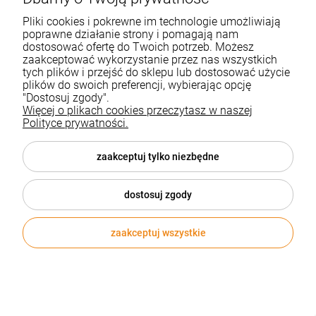
Obsługa zamówień
Pliki cookies i pokrewne im technologie umożliwiają
poprawne działanie strony i pomagają nam
Bezpieczeństwo
dostosować ofertę do Twoich potrzeb. Możesz
zaakceptować wykorzystanie przez nas wszystkich
Moje konto
tych plików i przejść do sklepu lub dostosować użycie
plików do swoich preferencji, wybierając opcję
Pomoc
"Dostosuj zgody".
Więcej o plikach cookies przeczytasz w naszej
Polityce prywatności.
zaakceptuj tylko niezbędne
Informacje i ceny opublikowane na stronie nie stanowią oferty w
dostosuj zgody
rozumieniu przepisów kodeksu cywilnego.
KONTAKT:
| Telefon: (32) 70 50 250 | e-mail:
sklep@biurozakupy.pl
zaakceptuj wszystkie
Sklep internetowy Shoper.pl