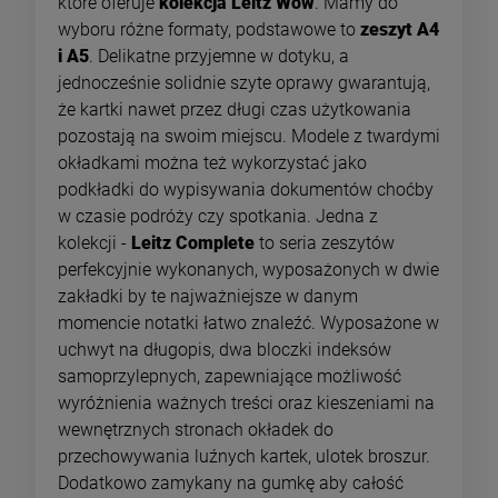
które oferuje
kolekcja Leitz Wow
. Mamy do
wyboru różne formaty, podstawowe to
zeszyt A4
i A5
. Delikatne przyjemne w dotyku, a
jednocześnie solidnie szyte oprawy gwarantują,
że kartki nawet przez długi czas użytkowania
pozostają na swoim miejscu. Modele z twardymi
okładkami można też wykorzystać jako
podkładki do wypisywania dokumentów choćby
w czasie podróży czy spotkania. Jedna z
kolekcji -
Leitz Complete
to seria zeszytów
perfekcyjnie wykonanych, wyposażonych w dwie
zakładki by te najważniejsze w danym
momencie notatki łatwo znaleźć. Wyposażone w
uchwyt na długopis, dwa bloczki indeksów
samoprzylepnych, zapewniające możliwość
wyróżnienia ważnych treści oraz kieszeniami na
wewnętrznych stronach okładek do
przechowywania luźnych kartek, ulotek broszur.
Dodatkowo zamykany na gumkę aby całość