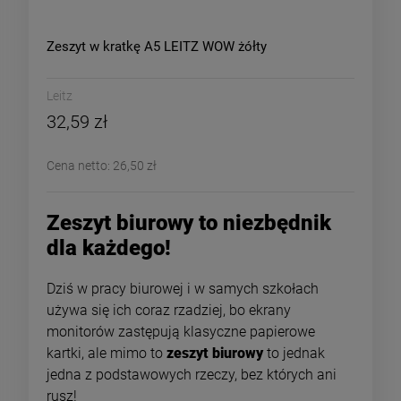
Zeszyt w kratkę A5 LEITZ WOW żółty
Leitz
32,59 zł
Cena netto:
26,50 zł
Zeszyt biurowy to niezbędnik
dla każdego!
Dziś w pracy biurowej i w samych szkołach
używa się ich coraz rzadziej, bo ekrany
monitorów zastępują klasyczne papierowe
kartki, ale mimo to
zeszyt biurowy
to jednak
jedna z podstawowych rzeczy, bez których ani
rusz!