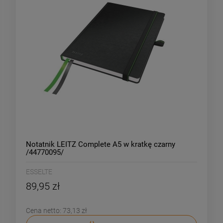
Notatnik LEITZ Complete A5 w kratkę czarny
/44770095/
ESSELTE
89,95 zł
Cena netto:
73,13 zł