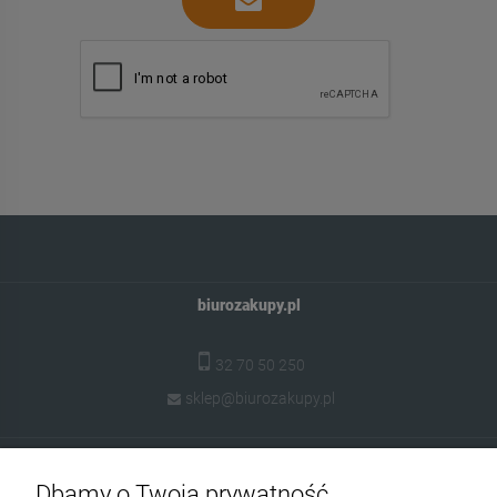
biurozakupy.pl
32 70 50 250
sklep@biurozakupy.pl
O Biurozakupy.pl
Dbamy o Twoją prywatność