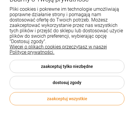
Pliki cookies i pokrewne im technologie umożliwiają
poprawne działanie strony i pomagają nam
dostosować ofertę do Twoich potrzeb. Możesz
zaakceptować wykorzystanie przez nas wszystkich
tych plików i przejść do sklepu lub dostosować użycie
plików do swoich preferencji, wybierając opcję
"Dostosuj zgody".
Więcej o plikach cookies przeczytasz w naszej
Polityce prywatności.
zaakceptuj tylko niezbędne
dostosuj zgody
zaakceptuj wszystkie
PAPIER TOALETOWY JUMBO MAKULATURA
SZARY 160m - 6 szt.