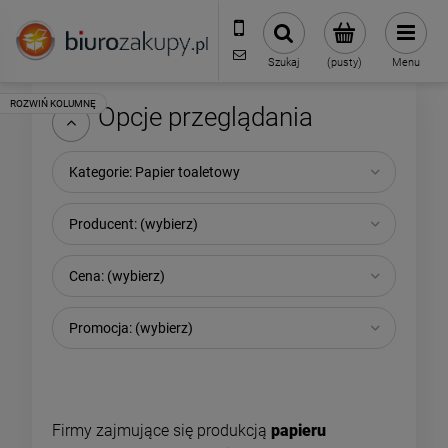
32 70 50 250
sklep@biurozakupy.pl
Szukaj
(pusty)
Menu
Opcje przeglądania
Kategorie: Papier toaletowy
Producent: (wybierz)
Cena: (wybierz)
Promocja: (wybierz)
Firmy zajmujące się produkcją
papieru