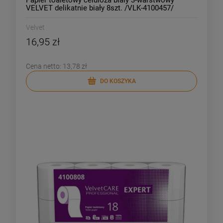
Papier toaletowy celuloza biały 3-warstwowy
VELVET delikatnie biały 8szt. /VLK-4100457/
Velvet
16,95 zł
Cena netto:
13,78 zł
DO KOSZYKA