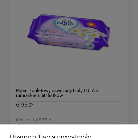
Papier toaletowy nawilżany biały LULA z
rumiankiem 60 listków
6,95 zł
Cena netto:
5,65 zł
DO KOSZYKA
Dbamy o Twoją prywatność