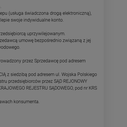
.
pu (usługa świadczona drogą elektroniczną),
lepie swoje indywidualne konto.
rzedsiębiorcą uprzywilejowanym.
rzedawcą umowę bezpośrednio związaną z jej
awodowego.
l prowadzony przez Sprzedawcę pod adresem
 siedzibą pod adresem ul. Wojska Polskiego
jestru przedsiębiorców przez SĄD REJONOWY
KRAJOWEGO REJESTRU SĄDOWEGO, pod nr KRS
prawach konsumenta.