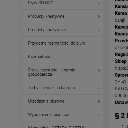
Płyty CD DVD
Kons
Konto
Produkty kreatywne
dzięki
Kupuj
Produkty spożywcze
Kupuj
Przed
Przydatne rozmaitości do biura
działa
Regul
Rozmaitości
Sklep
https:
Środki czystości i chemia
gospodarcza
Sprze
2F, 43
Torby i plecaki na laptopa
KATOW
00006
Urządzenia biurowe
Ustaw
§ 2
Wyposażenie biur i sal
Wyprzedaż - OSTATNIE SZTUKI!