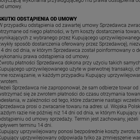
dotyczącą wykonania przysługującego mu prawa odstąpienia o
od umowy.
SKUTKI ODSTĄPIENIA OD UMOWY
W przypadku odstąpienia od zawartej umowy Sprzedawca zwra
otrzymane od niego płatności, w tym koszty dostarczenia towa
wynikających z wybranego przez Kupującego uprzywilejowanego
zwykły sposób dostarczenia oferowany przez Sprzedawcę), niezw
14 dni od dnia, w którym Sprzedawca został poinformowany o d
wykonaniu prawa odstąpienia od umowy.
Zwrotu płatności Sprzedawca dokona przy użyciu takich samych 
Kupującego uprzywilejowanego użyte w pierwotnej transakcji, c
inne rozwiązanie, w każdym przypadku Kupujący uprzywilejowan
zwrotem.
Jeżeli Sprzedawca nie zaproponował, że sam odbierze towar o
wstrzymać się ze zwrotem płatności do czasu otrzymania towar
odesłania, w zależności od tego, które zdarzenie nastąpi wcześni
Sprzedawca prosi o zwracanie towaru na adres: ul. Wojska Pols
każdym razie nie później niż 14 dni od dnia, w którym Kupując
odstąpieniu od umowy sprzedaży. Termin jest zachowany, jeżeli
upływem terminu 14 dni.
Kupujący uprzywilejowany ponosi bezpośrednie koszty zwrotu t
Kupujący uprzywilejowany odpowiada tylko za zmniejszenie wart