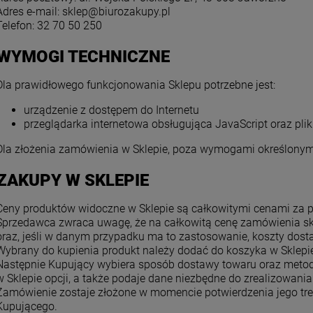
Adres e-mail: sklep@biurozakupy.pl
Telefon: 32 70 50 250
 WYMOGI TECHNICZNE
Dla prawidłowego funkcjonowania Sklepu potrzebne jest:
urządzenie z dostępem do Internetu
przeglądarka internetowa obsługująca JavaScript oraz plik
Dla złożenia zamówienia w Sklepie, poza wymogami określonymi 
 ZAKUPY W SKLEPIE
Ceny produktów widoczne w Sklepie są całkowitymi cenami za p
Sprzedawca zwraca uwagę, że na całkowitą cenę zamówienia skł
oraz, jeśli w danym przypadku ma to zastosowanie, koszty dost
Wybrany do kupienia produkt należy dodać do koszyka w Sklepi
Następnie Kupujący wybiera sposób dostawy towaru oraz metod
w Sklepie opcji, a także podaje dane niezbędne do zrealizowan
Zamówienie zostaje złożone w momencie potwierdzenia jego tre
Kupującego.