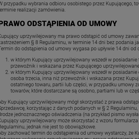
W przypadku wybrania odbioru osobistego przez Kupującego, t
terminie realizacji zamówienia.
 PRAWO ODSTĄPIENIA OD UMOWY
Kupujący uprzywilejowany ma prawo odstąpić od umowy zawart
zastrzeżeniem § 8 Regulaminu, w terminie 14 dni bez podania ja
Termin do odstąpienia od umowy wygasa po upływie 14 dni od d
w którym Kupujący uprzywilejowany wszedł w posiadanie t
przewoźnik i wskazana przez Kupującego uprzywilejowane
w którym Kupujący uprzywilejowany wszedł w posiadanie os
osoba trzecia, inna niż przewoźnik i wskazana przez Kup
ostatniego towaru, partii lub części, w przypadku umowy z
towarów, które dostarczane są osobno, partiami lub w częś
Aby Kupujący uprzywilejowany mógł skorzystać z prawa odstą
Sprzedawcę, korzystając z danych podanych w § 2 Regulaminu, 
drodze jednoznacznego oświadczenia (na przykład pismo wysłane
Kupujący uprzywilejowany może skorzystać z wzoru formularz
Regulaminu, jednak nie jest to obowiązkowe.
Aby zachować termin do odstąpienia od umowy wystarczy, że K