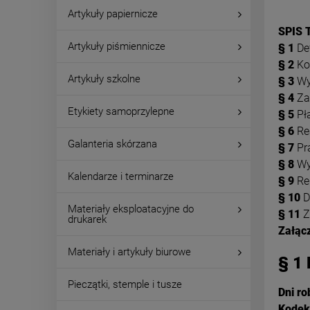
Artykuły papiernicze
SPIS 
Artykuły piśmiennicze
§ 1
Def
§ 2
Ko
Artykuły szkolne
§ 3
Wy
§ 4
Za
Etykiety samoprzylepne
§ 5
Pł
§ 6
Re
Galanteria skórzana
§ 7
Pr
§ 8
Wy
Kalendarze i terminarze
§ 9
Re
§ 10
D
Materiały eksploatacyjne do
§ 11
Z
drukarek
Załącz
Materiały i artykuły biurowe
§ 1
Pieczątki, stemple i tusze
Dni r
Kodek