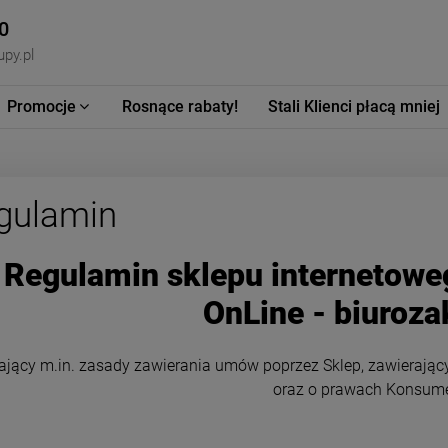
0
py.pl
Promocje
Rosnące rabaty!
Stali Klienci płacą mniej
gulamin
Regulamin sklepu internetowe
OnLine - biuroza
ający m.in. zasady zawierania umów poprzez Sklep, zawierający
oraz o prawach Konsum