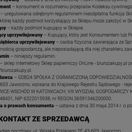
ument
– konsument w rozumieniu przepisów Kodeksu cywilnego
– uregulowana odrębnym regulaminem nieodpłatna funkcja Skle
 której każdy podmiot korzystający ze Sklepu może założyć w Sk
ący
– każdy podmiot kupujący w Sklepie.
ący uprzywilejowany
– Kupujący, który jest Konsumentem lub P
siębiorca uprzywilejowany
– osoba fizyczna zawierająca ze Sp
lnością gospodarczą, ale nieposiadającą dla niej charakteru z
amin
– niniejszy regulamin.
– sklep internetowy Sklep papierniczy OnLine - biurozakupy.p
//biurozakupy.pl.
dawca
– GDB24 SPÓŁKA Z OGRANICZONĄ ODPOWIEDZIALNOŚCIĄ z
-603 Jaworzno, wpisana do Krajowego Rejestru Sądowego - re
ICE-WSCHÓD W KATOWICACH, VIII WYDZIAŁ GOSPODARCZY 
48431, NIP 6322015938, nr REGON 36591346200000.
a o prawach konsumenta
– ustawa z dnia 30 maja 2014 r. o 
 KONTAKT ZE SPRZEDAWCĄ
Adres pocztowy: ul. Wojska Polskiego 2F, 43-603 Jaworzno