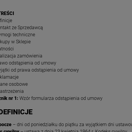
TREŚCI
inicje
ntakt ze Sprzedawcą
mogi techniczne
kupy w Sklepie
atności
alizacja zamówienia
awo odstąpienia od umowy
jątki od prawa odstąpienia od umowy
klamacje
ane osobowe
astrzeżenia
nik nr 1:
Wzór formularza odstąpienia od umowy
 DEFINICJE
obocze
– dni od poniedziałku do piątku za wyjątkiem dni ustaw
s cywilny
– ustawa z dnia 23 kwietnia 1964 r. Kodeks cywilny.