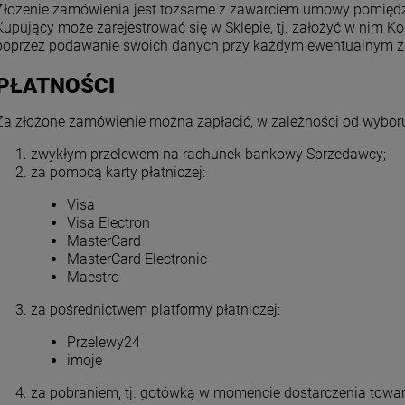
Złożenie zamówienia jest tożsame z zawarciem umowy pomięd
Kupujący może zarejestrować się w Sklepie, tj. założyć w nim K
poprzez podawanie swoich danych przy każdym ewentualnym 
 PŁATNOŚCI
Za złożone zamówienie można zapłacić, w zależności od wybor
zwykłym przelewem na rachunek bankowy Sprzedawcy;
za pomocą karty płatniczej:
Visa
Visa Electron
MasterCard
MasterCard Electronic
Maestro
za pośrednictwem platformy płatniczej:
Przelewy24
imoje
za pobraniem, tj. gotówką w momencie dostarczenia towa