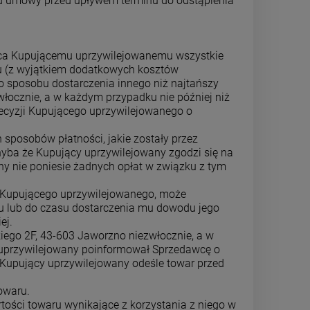
d umowy przed upływem terminu do odstąpienia
ca Kupującemu uprzywilejowanemu wszystkie
ru (z wyjątkiem dodatkowych kosztów
 sposobu dostarczenia innego niż najtańszy
łocznie, a w każdym przypadku nie później niż
ecyzji Kupującego uprzywilejowanego o
sposobów płatności, jakie zostały przez
hyba że Kupujący uprzywilejowany zgodzi się na
y nie poniesie żadnych opłat w związku z tym
d Kupującego uprzywilejowanego, może
u lub do czasu dostarczenia mu dowodu jego
ej.
kiego 2F, 43-603 Jaworzno niezwłocznie, a w
y uprzywilejowany poinformował Sprzedawcę o
 Kupujący uprzywilejowany odeśle towar przed
owaru.
ości towaru wynikające z korzystania z niego w