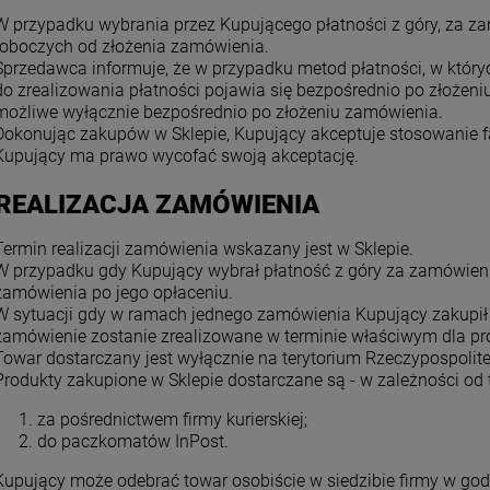
W przypadku wybrania przez Kupującego płatności z góry, za za
roboczych od złożenia zamówienia.
Sprzedawca informuje, że w przypadku metod płatności, w któr
do zrealizowania płatności pojawia się bezpośrednio po złożen
możliwe wyłącznie bezpośrednio po złożeniu zamówienia.
Dokonując zakupów w Sklepie, Kupujący akceptuje stosowanie f
Kupujący ma prawo wycofać swoją akceptację.
 REALIZACJA ZAMÓWIENIA
Termin realizacji zamówienia wskazany jest w Sklepie.
W przypadku gdy Kupujący wybrał płatność z góry za zamówienie
zamówienia po jego opłaceniu.
W sytuacji gdy w ramach jednego zamówienia Kupujący zakupił p
zamówienie zostanie zrealizowane w terminie właściwym dla prod
Towar dostarczany jest wyłącznie na terytorium Rzeczypospolitej
Produkty zakupione w Sklepie dostarczane są - w zależności od
za pośrednictwem firmy kurierskiej;
do paczkomatów InPost.
Kupujący może odebrać towar osobiście w siedzibie firmy w godz