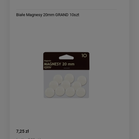
Białe Magnesy 20mm GRAND 10szt
MAGNESY
7,25 zł
4,95 zł