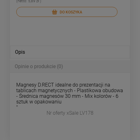
(netto:
5,89 zł
)
(netto:
4,
DO KOSZYKA
Opis
Opinie o produkcie (0)
Magnesy D.RECT idealne do prezentacji na
tablicach magnetycznych - Plastikowa obudowa
- Średnica magnesów 30 mm - Mix kolorów - 6
sztuk w opakowaniu
"
Nr oferty xSale LV178