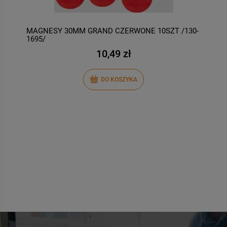
MAGNESY 30MM GRAND CZERWONE 10SZT /130-
M
1695/
10,49 zł
DO KOSZYKA