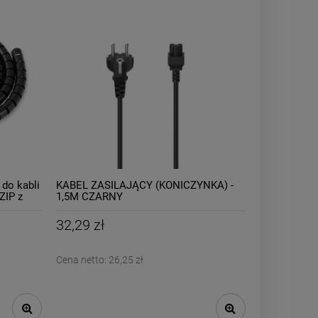
do kabli
KABEL ZASILAJĄCY (KONICZYNKA) -
IP z
1,5M CZARNY
9/
32,29 zł
Cena netto:
26,25 zł