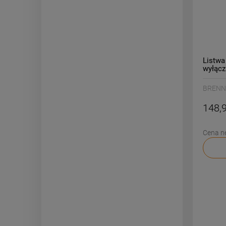
Listwa
wyłącz
BRENN
/B115
BRENN
148,9
Cena n