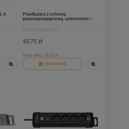
, 6
Przedłużacz z ochroną
przeciwprzepięciową, uziemieniem i
14/
wyłącznikiem 3m/5 gniazd OFFICE
PRODUCTS biały /13115341-14/
OFFICE PRODUCTS
43,75 zł
Cena netto:
35,57 zł
DO KOSZYKA