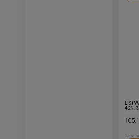
LISTW
4GN, 
105,1
Cena n