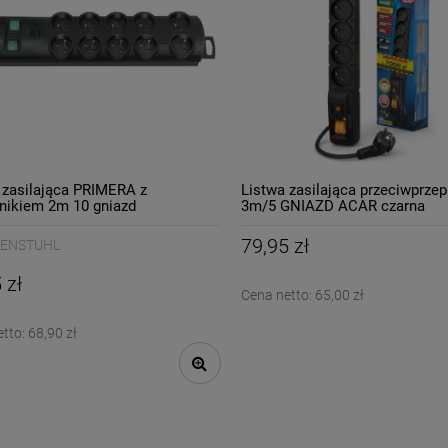
 zasilająca PRIMERA z
Listwa zasilająca przeciwprze
nikiem 2m 10 gniazd
3m/5 GNIAZD ACAR czarna
ENSTUHL czarna
3304120/
79,95 zł
ENSTUHL
 zł
Cena netto:
65,00 zł
etto:
68,90 zł