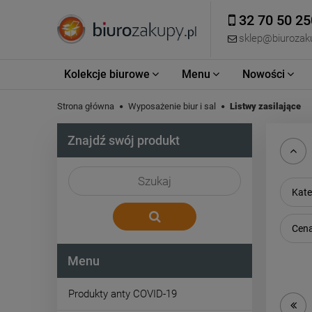
32 70 50 25
sklep@biurozaku
Kolekcje biurowe
Menu
Nowości
Strona główna
Wyposażenie biur i sal
Listwy zasilające
Znajdź swój produkt
Kate
Cena
Menu
Produkty anty COVID-19