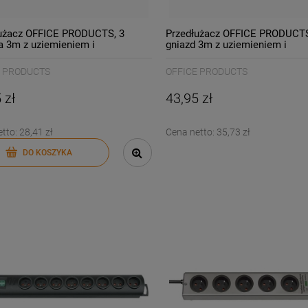
użacz OFFICE PRODUCTS, 3
Przedłużacz OFFICE PRODUCTS
a 3m z uziemieniem i
gniazd 3m z uziemieniem i
nikiem biały /13113341-14/
wyłącznikiem biały /13116341-
E PRODUCTS
OFFICE PRODUCTS
 zł
43,95 zł
etto:
28,41 zł
Cena netto:
35,73 zł
DO KOSZYKA