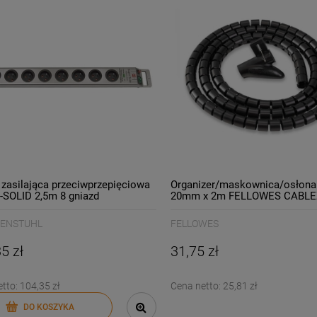
 zasilająca przeciwprzepięciowa
Organizer/maskownica/osłona 
SOLID 2,5m 8 gniazd
20mm x 2m FELLOWES CABLEZ
ENSTUHL srebrna
aplikatorem czarny 1szt. /9943
ENSTUHL
FELLOWES
5 zł
31,75 zł
etto:
104,35 zł
Cena netto:
25,81 zł
DO KOSZYKA