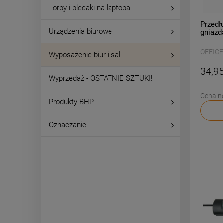
Torby i plecaki na laptopa
Przedł
Urządzenia biurowe
gniazd
wyłącz
OFFIC
Wyposażenie biur i sal
34,95
Wyprzedaż - OSTATNIE SZTUKI!
Cena n
Produkty BHP
Oznaczanie