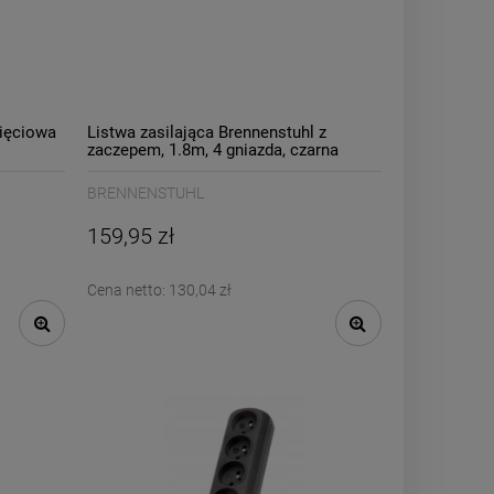
pięciowa
Listwa zasilająca Brennenstuhl z
zaczepem, 1.8m, 4 gniazda, czarna
/B1951144100/
BRENNENSTUHL
159,95 zł
Cena netto:
130,04 zł