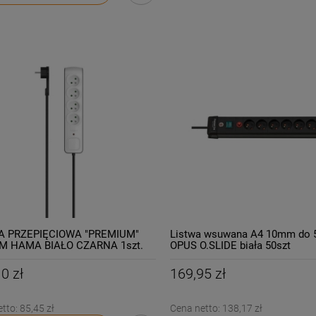
A PRZEPIĘCIOWA "PREMIUM"
Listwa wsuwana A4 10mm do 5
3M HAMA BIAŁO CZARNA 1szt.
OPUS O.SLIDE biała 50szt
/SLB10BIA50/
0 zł
169,95 zł
etto:
85,45 zł
Cena netto:
138,17 zł