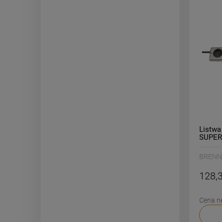
Listwa
SUPER-
BRENN
BRENN
128,3
Cena n