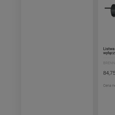
Listwa
wyłącz
BRENN
/B115
BRENN
84,75
Cena n