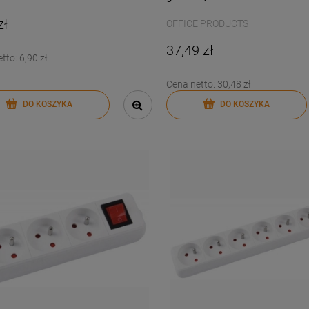
wyłącznikiem biały /13115141-
zł
OFFICE PRODUCTS
37,49 zł
etto:
6,90 zł
Cena netto:
30,48 zł
DO KOSZYKA
DO KOSZYKA