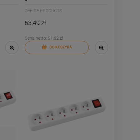
14/
wyłącznikiem biały /13115541-14/
OFFICE PRODUCTS
63,49 zł
Cena netto:
51,62 zł
DO KOSZYKA