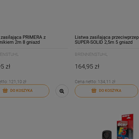
 zasilająca PRIMERA z
Listwa zasilająca przeciwprze
nikiem 2m 8 gniazd
SUPER-SOLID 2,5m 5 gniazd
ENSTUHL czarna
BRENNENSTUHL srebrna
3304128/
ENSTUHL
BRENNENSTUHL
5 zł
164,95 zł
etto:
121,10 zł
Cena netto:
134,11 zł
DO KOSZYKA
DO KOSZYKA