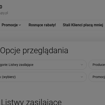
0
py.pl
Promocje
Rosnące rabaty!
Stali Klienci płacą mniej
Opcje przeglądania
gorie: Listwy zasilające
Producen
: (wybierz)
Promocja
Listwy zasilające