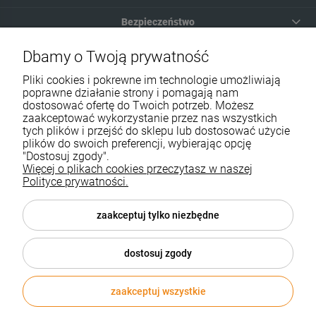
Bezpieczeństwo
Moje konto
Dbamy o Twoją prywatność
Pliki cookies i pokrewne im technologie umożliwiają
Pomoc
poprawne działanie strony i pomagają nam
dostosować ofertę do Twoich potrzeb. Możesz
zaakceptować wykorzystanie przez nas wszystkich
tych plików i przejść do sklepu lub dostosować użycie
plików do swoich preferencji, wybierając opcję
"Dostosuj zgody".
Więcej o plikach cookies przeczytasz w naszej
Informacje i ceny opublikowane na stronie nie stanowią oferty w
Polityce prywatności.
rozumieniu przepisów kodeksu cywilnego.
KONTAKT:
| Telefon: (32) 70 50 250 | e-mail:
sklep@biurozakupy.pl
zaakceptuj tylko niezbędne
Sklep internetowy Shoper.pl
dostosuj zgody
zaakceptuj wszystkie