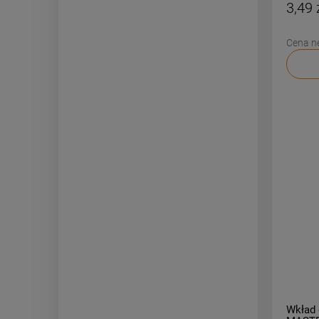
3,49 
Cena n
Wkład