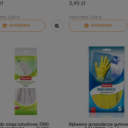
zł
3,49 zł
etto:
2,84 zł
Cena netto:
2,84 zł
DO KOSZYKA
DO KOSZYKA
 do mopa sznurkowy 250G
Rękawice gospodarcze gumow