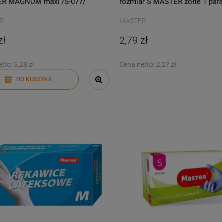
R MAGNUM maxi /S-077/
rozmiar S MASTER żółte 1 para
R
MASTER
zł
2,79 zł
etto:
5,28 zł
Cena netto:
2,27 zł
DO KOSZYKA