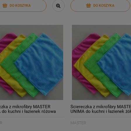
DO KOSZYKA
DO KOSZYKA
czka z mikrofibry MASTER
Ściereczka z mikrofibry MAST
do kuchni i łazienek różowa
UNIMA do kuchni i łazienek żół
S-037/
1szt./S-037/
R
MASTER