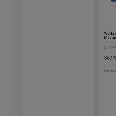
Worki 
Master
MASTE
36,95
Cena n