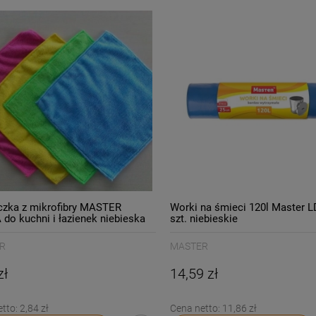
czka z mikrofibry MASTER
Worki na śmieci 120l Master 
do kuchni i łazienek niebieska
szt. niebieskie
S-037/
R
MASTER
zł
14,59 zł
etto:
2,84 zł
Cena netto:
11,86 zł