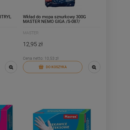
NITRYL
Wkład do mopa sznurkowy 300G
MASTER NEMO GIGA /S-087/
MASTER
12,95 zł
Cena netto:
10,53 zł
DO KOSZYKA