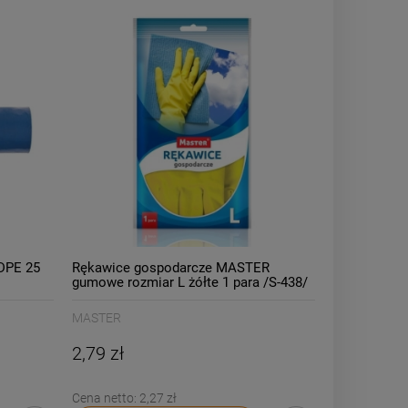
LDPE 25
Rękawice gospodarcze MASTER
gumowe rozmiar L żółte 1 para /S-438/
MASTER
2,79 zł
Cena netto:
2,27 zł