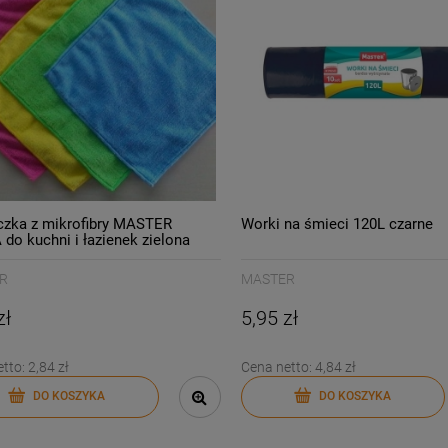
czka z mikrofibry MASTER
Worki na śmieci 120L czarne
do kuchni i łazienek zielona
S-037/
R
MASTER
zł
5,95 zł
etto:
2,84 zł
Cena netto:
4,84 zł
DO KOSZYKA
DO KOSZYKA