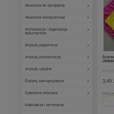
Akcesoria do sprzątania
Akcesoria komputerowe
Archiwizacja i organizacja
dokumentów
Artykuły papiernicze
Ściere
Artykuły piśmiennicze
UNIMA 
1szt. /
Artykuły szkolne
MASTE
3,49 
Etykiety samoprzylepne
Galanteria skórzana
Cena n
Kalendarze i terminarze