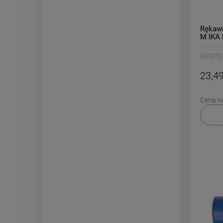
Rękawi
M IKA 
MASTE
23,49
Cena n