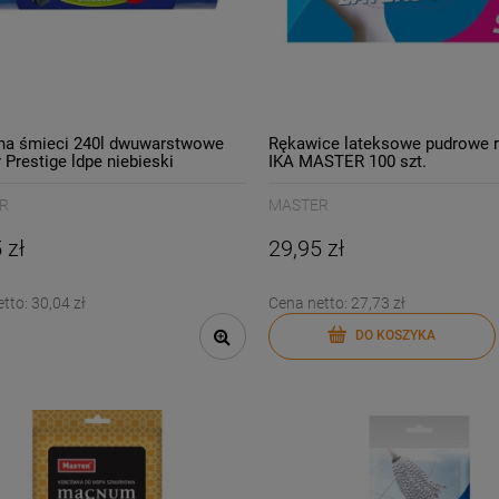
na śmieci 240l dwuwarstwowe
Rękawice lateksowe pudrowe r
 Prestige ldpe niebieski
IKA MASTER 100 szt.
R
MASTER
 zł
29,95 zł
etto:
30,04 zł
Cena netto:
27,73 zł
DO KOSZYKA