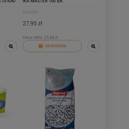
 /S-436/
IKA MASTER 100 szt.
MASTER
27,95 zł
Cena netto:
25,88 zł
DO KOSZYKA