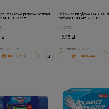
ce lateksowe pudrowe rozmiar
Rękawice nitrylowe MASTER 
MASTER 100 szt.
rozmiar S 100szt. /S401/
R
MASTER
 zł
18,95 zł
etto:
21,75 zł
Cena netto:
17,55 zł
DO KOSZYKA
DO KOSZYKA