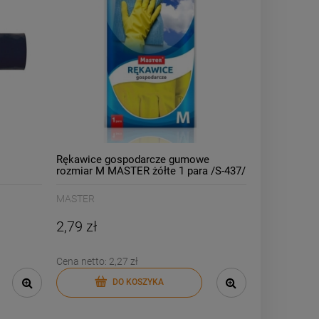
Rękawice gospodarcze gumowe
rozmiar M MASTER żółte 1 para /S-437/
MASTER
2,79 zł
Cena netto:
2,27 zł
DO KOSZYKA