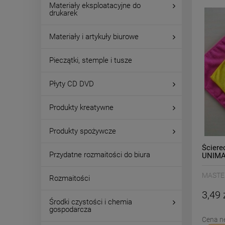
Materiały eksploatacyjne do
drukarek
Materiały i artykuły biurowe
Pieczątki, stemple i tusze
Płyty CD DVD
Produkty kreatywne
Produkty spożywcze
Ściere
Przydatne rozmaitości do biura
UNIMA 
1szt. /
MASTE
Rozmaitości
3,49 
Środki czystości i chemia
gospodarcza
Cena n