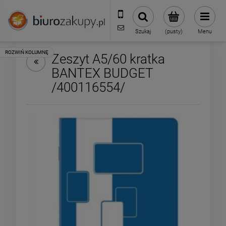
32 70 50 250
sklep@biurozakupy.pl
Szukaj
(pusty)
Menu
Zeszyt A5/60 kratka
BANTEX BUDGET
/400116554/