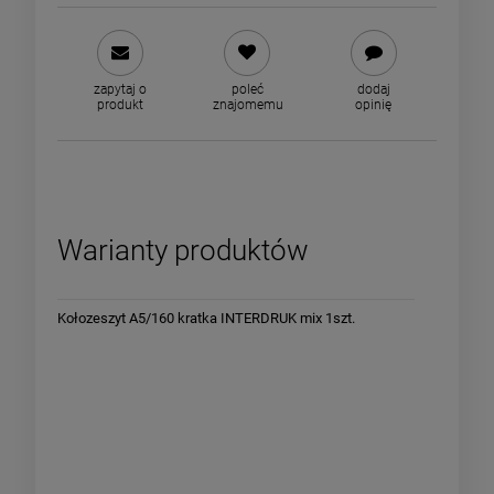
zapytaj o
poleć
dodaj
produkt
znajomemu
opinię
Warianty produktów
M/
Kołozeszyt A5/160 kratka INTERDRUK mix 1szt.
Kołozesz