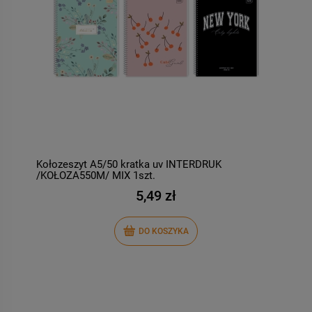
Kołozeszyt A5/50 kratka uv INTERDRUK
K
/KOŁOZA550M/ MIX 1szt.
5,49 zł
DO KOSZYKA