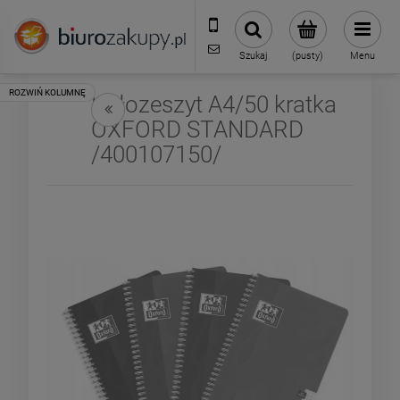
32 70 50 250
sklep@biurozakupy.pl
Szukaj
(pusty)
Menu
Kołozeszyt A4/50 kratka
OXFORD STANDARD
/400107150/