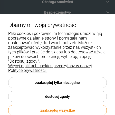
Obsługa zamówień
Bezpieczeństwo
Moje konto
Dbamy o Twoją prywatność
Pliki cookies i pokrewne im technologie umożliwiają
Pomoc
poprawne działanie strony i pomagają nam
dostosować ofertę do Twoich potrzeb. Możesz
zaakceptować wykorzystanie przez nas wszystkich
tych plików i przejść do sklepu lub dostosować użycie
plików do swoich preferencji, wybierając opcję
"Dostosuj zgody".
Więcej o plikach cookies przeczytasz w naszej
Informacje i ceny opublikowane na stronie nie stanowią oferty w
Polityce prywatności.
rozumieniu przepisów kodeksu cywilnego.
KONTAKT:
| Telefon: (32) 70 50 250 | e-mail:
sklep@biurozakupy.pl
zaakceptuj tylko niezbędne
Sklep internetowy Shoper.pl
dostosuj zgody
zaakceptuj wszystkie