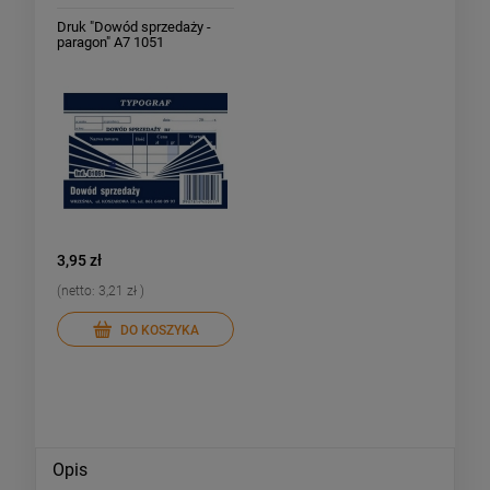
Druk "Dowód sprzedaży -
paragon" A7 1051
TYPOGRAF
3,95 zł
(netto:
3,21 zł
)
DO KOSZYKA
Opis