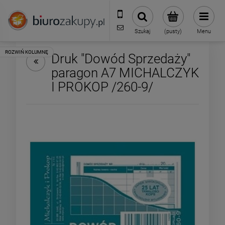
32 70 50 250
sklep@biurozakupy.pl
Szukaj
(pusty)
Menu
Druk "Dowód Sprzedaży"
paragon A7 MICHALCZYK
I PROKOP /260-9/