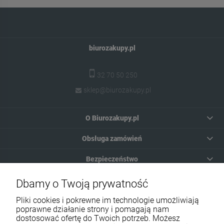
biurozakupy.pl
32 70 50 250
sklep@biurozakupy.pl
O Biurozakupy.pl
Obsługa zamówień
Bezpieczeństwo
Moje konto
Dbamy o Twoją prywatność
Pliki cookies i pokrewne im technologie umożliwiają
Pomoc
poprawne działanie strony i pomagają nam
dostosować ofertę do Twoich potrzeb. Możesz