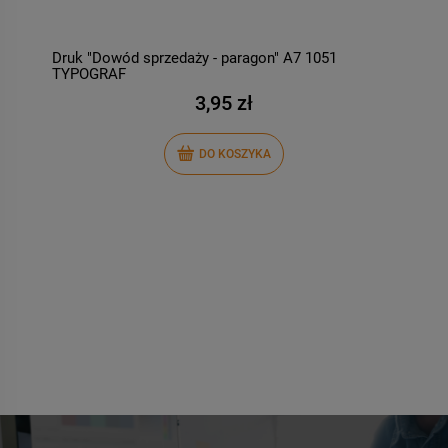
Druk "Dowód sprzedaży - paragon" A7 1051
D
TYPOGRAF
P
3,95 zł
DO KOSZYKA