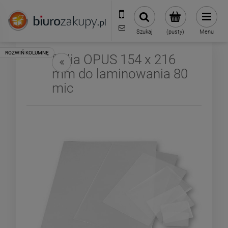
32 70 50 250
sklep@biurozakupy.pl
Szukaj
(pusty)
Menu
Folia OPUS 154 x 216
mm do laminowania 80
mic