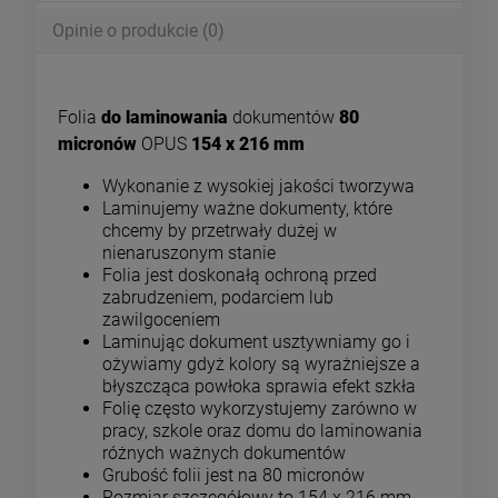
Opinie o produkcie (0)
Folia
do laminowania
dokumentów
80
micronów
OPUS
154 x 216 mm
Wykonanie z wysokiej jakości tworzywa
Laminujemy ważne dokumenty, które
chcemy by przetrwały dużej w
nienaruszonym stanie
Folia jest doskonałą ochroną przed
zabrudzeniem, podarciem lub
zawilgoceniem
Laminując dokument usztywniamy go i
ożywiamy gdyż kolory są wyrażniejsze a
błyszcząca powłoka sprawia efekt szkła
Folię często wykorzystujemy zarówno w
pracy, szkole oraz domu do laminowania
różnych ważnych dokumentów
Grubość folii jest na 80 micronów
Rozmiar szczegółowy to 154 x 216 mm