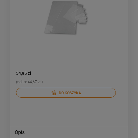
54,95 zł
59,95 zł
(netto:
44,67 zł
)
(netto:
48
DO KOSZYKA
Opis