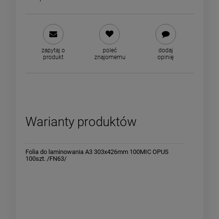
zapytaj o
poleć
dodaj
produkt
znajomemu
opinię
Warianty produktów
S
Folia do laminowania A3 303x426mm 100MIC OPUS
Folia do
100szt. /FN63/
PRODUCT