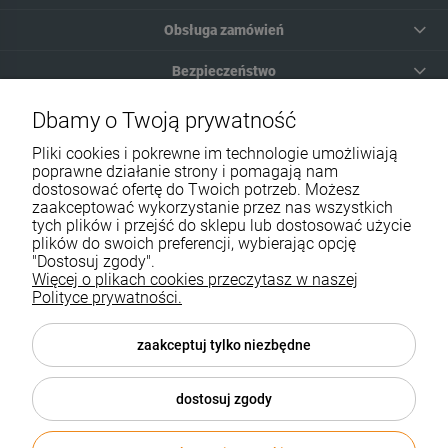
Obsługa zamówień
Bezpieczeństwo
Moje konto
Dbamy o Twoją prywatność
Pliki cookies i pokrewne im technologie umożliwiają
Pomoc
poprawne działanie strony i pomagają nam
dostosować ofertę do Twoich potrzeb. Możesz
zaakceptować wykorzystanie przez nas wszystkich
tych plików i przejść do sklepu lub dostosować użycie
plików do swoich preferencji, wybierając opcję
"Dostosuj zgody".
Więcej o plikach cookies przeczytasz w naszej
Informacje i ceny opublikowane na stronie nie stanowią oferty w
Polityce prywatności.
rozumieniu przepisów kodeksu cywilnego.
KONTAKT:
| Telefon: (32) 70 50 250 | e-mail:
sklep@biurozakupy.pl
zaakceptuj tylko niezbędne
Sklep internetowy Shoper.pl
dostosuj zgody