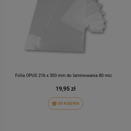
Folia OPUS 216 x 303 mm do laminowania 80 mic
F
P
19,95 zł
DO KOSZYKA