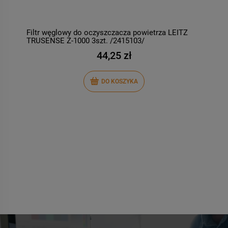
Filtr węglowy do oczyszczacza powietrza LEITZ
F
TRUSENSE Z-1000 3szt. /2415103/
T
44,25 zł
DO KOSZYKA