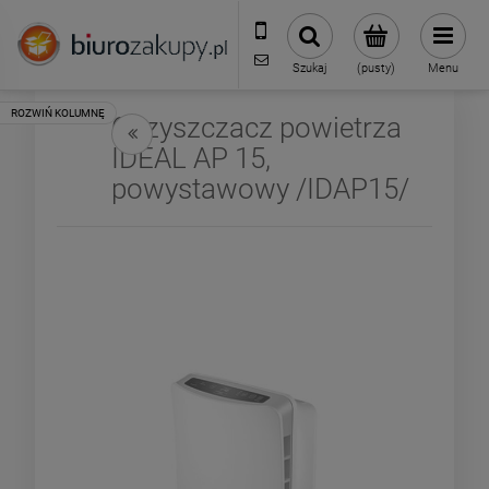
32 70 50 250
sklep@biurozakupy.pl
Szukaj
(pusty)
Menu
Oczyszczacz powietrza
IDEAL AP 15,
powystawowy /IDAP15/