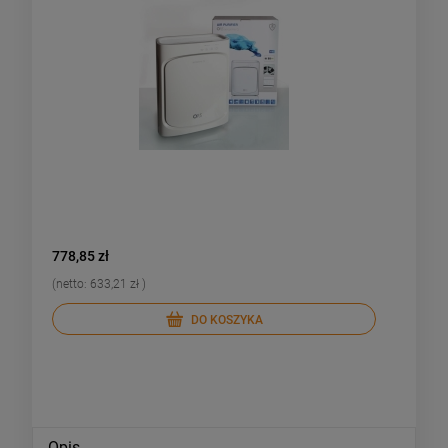
778,85 zł
2 299,00
(netto:
633,21 zł
)
(netto:
1 
DO KOSZYKA
Opis