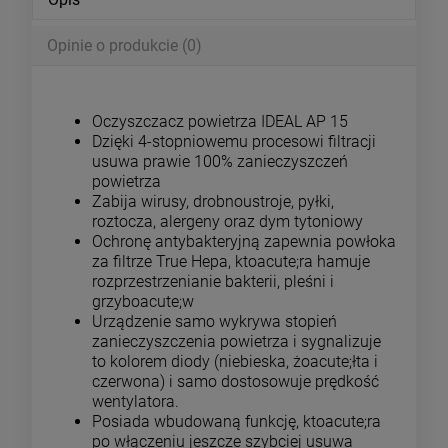
Opinie o produkcie (0)
Oczyszczacz powietrza IDEAL AP 15
Dzięki 4-stopniowemu procesowi filtracji
usuwa prawie 100% zanieczyszczeń
powietrza
Zabija wirusy, drobnoustroje, pyłki,
roztocza, alergeny oraz dym tytoniowy
Ochronę antybakteryjną zapewnia powłoka
za filtrze True Hepa, ktoacute;ra hamuje
rozprzestrzenianie bakterii, pleśni i
grzyboacute;w
Urządzenie samo wykrywa stopień
zanieczyszczenia powietrza i sygnalizuje
to kolorem diody (niebieska, żoacute;łta i
czerwona) i samo dostosowuje prędkość
wentylatora.
Posiada wbudowaną funkcję, ktoacute;ra
po włączeniu jeszcze szybciej usuwa