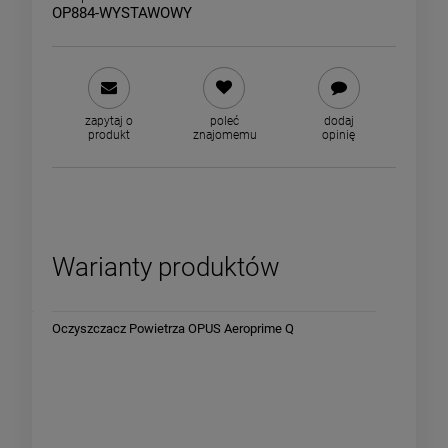
OP884-WYSTAWOWY
zapytaj o
poleć
dodaj
produkt
znajomemu
opinię
Warianty produktów
Oczyszczacz Powietrza OPUS Aeroprime Q
Oczyszcz