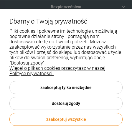
Bezpieczeństwo
Moje konto
Dbamy o Twoją prywatność
Pliki cookies i pokrewne im technologie umożliwiają
Pomoc
poprawne działanie strony i pomagają nam
dostosować ofertę do Twoich potrzeb. Możesz
zaakceptować wykorzystanie przez nas wszystkich
tych plików i przejść do sklepu lub dostosować użycie
plików do swoich preferencji, wybierając opcję
"Dostosuj zgody".
Więcej o plikach cookies przeczytasz w naszej
Informacje i ceny opublikowane na stronie nie stanowią oferty w
Polityce prywatności.
rozumieniu przepisów kodeksu cywilnego.
KONTAKT:
| Telefon: (32) 70 50 250 | e-mail:
sklep@biurozakupy.pl
zaakceptuj tylko niezbędne
Sklep internetowy Shoper.pl
dostosuj zgody
zaakceptuj wszystkie