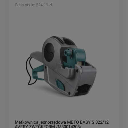
Cena netto:
224,11 zł
Metkownica jednorzędowa METO EASY S 822/12
AVERY ZWECKFORM /M30014308/